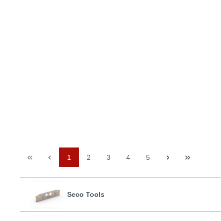
1
2
3
4
5
Seco Tools