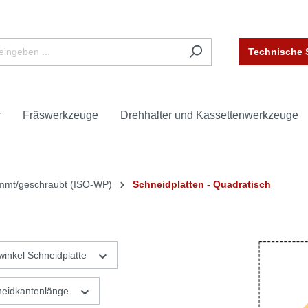
Technische 
r
Fräswerkzeuge
Drehhalter und Kassettenwerkzeuge
emmt/geschraubt (ISO-WP)
Schneidplatten - Quadratisch
inkel Schneidplatte
neidkantenlänge